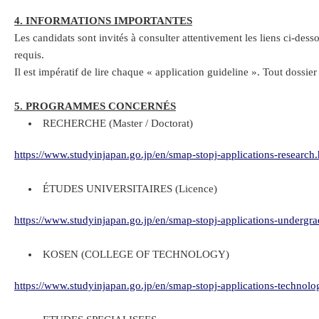
4. INFORMATIONS IMPORTANTES
Les candidats sont invités à consulter attentivement les liens ci-des
requis.
Il est impératif de lire chaque « application guideline ». Tout dossier
5. PROGRAMMES CONCERNÉS
RECHERCHE (Master / Doctorat)
https://www.studyinjapan.go.jp/en/smap-stopj-applications-research
ÉTUDES UNIVERSITAIRES (Licence)
https://www.studyinjapan.go.jp/en/smap-stopj-applications-undergra
KOSEN (COLLEGE OF TECHNOLOGY)
https://www.studyinjapan.go.jp/en/smap-stopj-applications-technolo