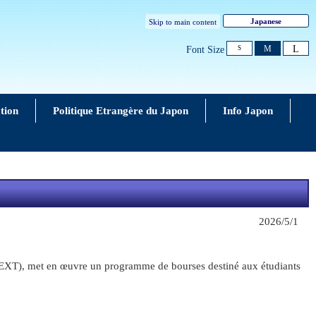
Japanese
Skip to main content
L
M
Font Size
S
tion
Politique Etrangère du Japon
Info Japon
2026/5/1
 (MEXT), met en œuvre un programme de bourses destiné aux étudiants