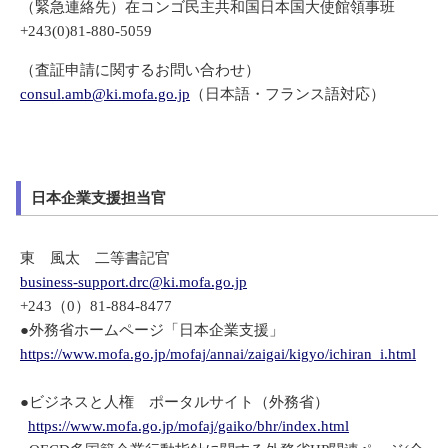
（緊急連絡先）在コンゴ民主共和国日本国大使館領事班
+243(0)81-880-5059
（査証申請に関するお問い合わせ）
consul.amb@ki.mofa.go.jp
（日本語・フランス語対応）
日本企業支援担当官
東 風太 二等書記官
business-support.drc@ki.mofa.go.jp
+243（0）81-884-8477
●外務省ホームページ「日本企業支援」
https://www.mofa.go.jp/mofaj/annai/zaigai/kigyo/ichiran_i.html
●ビジネスと人権 ポータルサイト（外務省）
https://www.mofa.go.jp/mofaj/gaiko/bhr/index.html